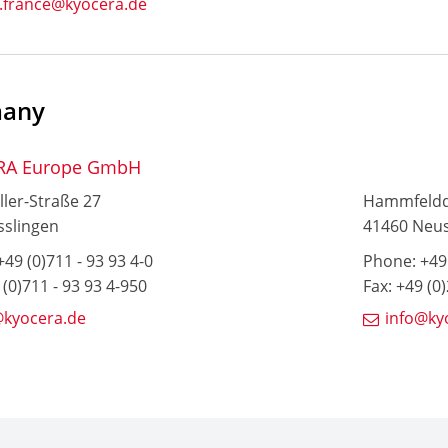
s.france@kyocera.de
any
RA Europe GmbH
ller-Straße 27
Hammfeld
sslingen
41460 Neu
49 (0)711 - 93 93 4-0
Phone: +49 
 (0)711 - 93 93 4-950
Fax: +49 (0
@kyocera.de
info@ky