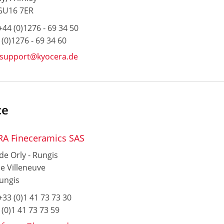
GU16 7ER
44 (0)1276 - 69 34 50
 (0)1276 - 69 34 60
ssupport@kyocera.de
ce
A Fineceramics SAS
de Orly - Rungis
e Villeneuve
ungis
33 (0)1 41 73 73 30
 (0)1 41 73 73 59