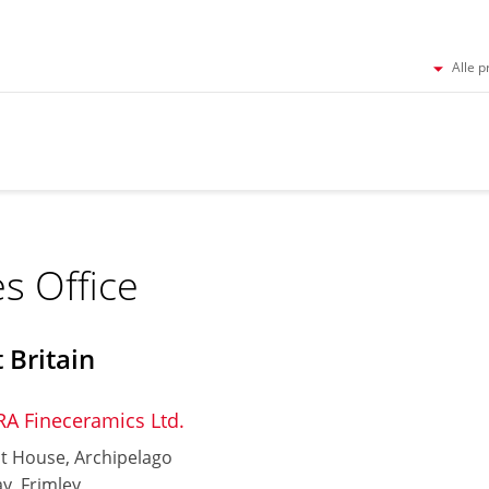
Alle p
es Office
 Britain
A Fineceramics Ltd.
t House, Archipelago
y, Frimley