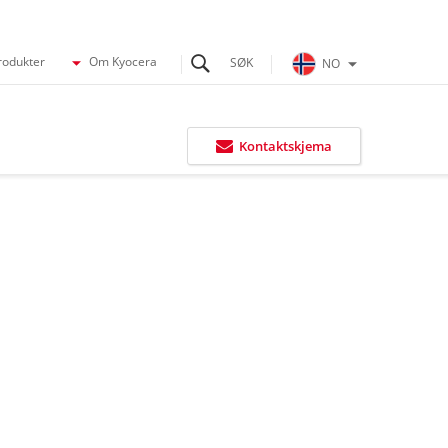
rodukter
Om Kyocera
NO
Kontaktskjema