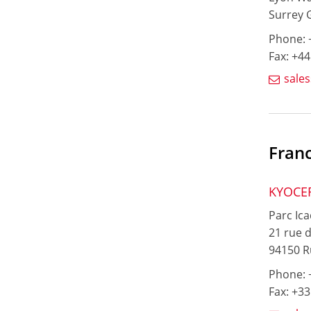
Surrey 
Phone: +
Fax: +44
sale
Fran
KYOCER
Parc Ica
21 rue d
94150 R
Phone: +
Fax: +33